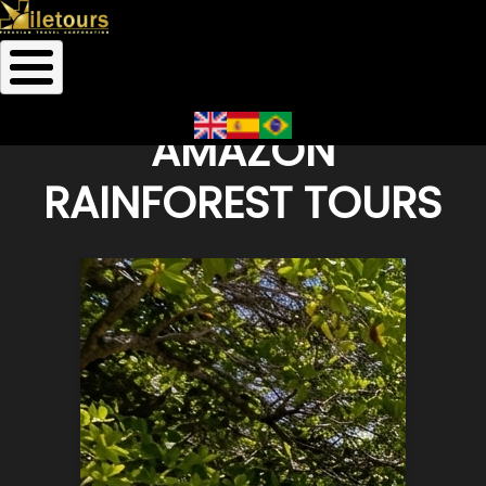
Inicio
Amazon Rainforest Tours
Ruta
de
AMAZON
navegación
RAINFOREST TOURS