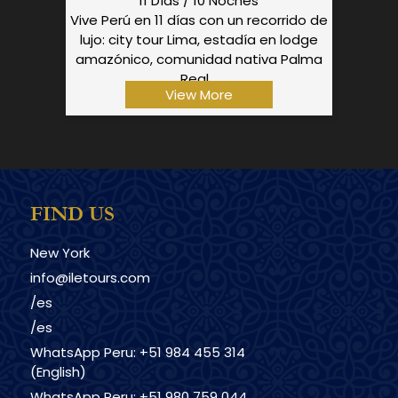
11 Días / 10 Noches
Vive Perú en 11 días con un recorrido de
lujo: city tour Lima, estadía en lodge
amazónico, comunidad nativa Palma
Real...
View More
FIND US
New York
info@iletours.com
/es
/es
WhatsApp Peru: +51 984 455 314
(English)
WhatsApp Peru: +51 980 759 044