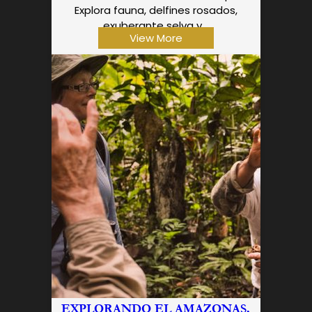
Explora fauna, delfines rosados,
exuberante selva y...
View More
EXPLORANDO EL AMAZONAS,