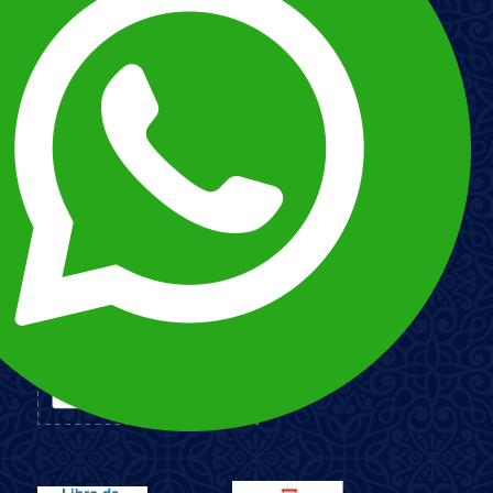
Customizer your trip
ABOUT US
Nuestra Historia
Nuestro Staff
Términos y condiciones
Responsabilidad social
POLÍTICA DE PROTECCIÓN DE DATOS PERSONALES
Esnna
PAYMENT METHODS
Imagen
Imagen