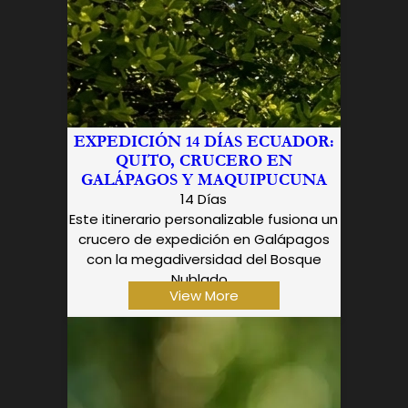
EXPEDICIÓN 14 DÍAS ECUADOR:
QUITO, CRUCERO EN
GALÁPAGOS Y MAQUIPUCUNA
14 Días
Este itinerario personalizable fusiona un
crucero de expedición en Galápagos
con la megadiversidad del Bosque
Nublado...
View More