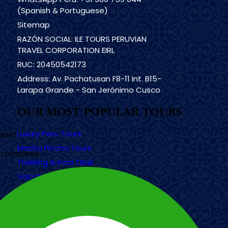
(Spanish & Portuguese)
Sitemap
RAZÓN SOCIAL: ILE TOURS PERUVIAN
TRAVEL CORPORATION EIRL
RUC: 20450542173
Address: Av. Pachatusan F8-11 Int. B15-
Larapa Grande - San Jerónimo Cusco
OUR MOST POPULAR TOURS
Luxury Peru Tours
udas?
Machu Picchu Tours
n nosotros
Trekking & Inca TRail
Vacation Tours
Galapagos Islands Tours
Tours in Egypt
Tours in México