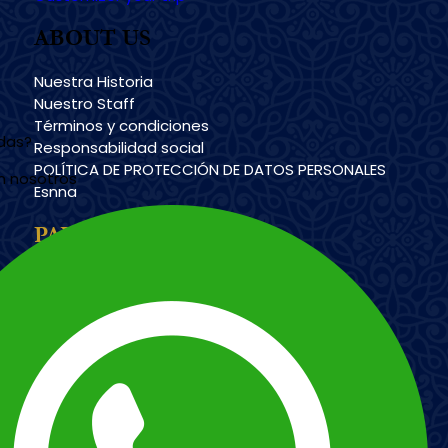
ABOUT US
Nuestra Historia
Nuestro Staff
Términos y condiciones
udas?
Responsabilidad social
POLÍTICA DE PROTECCIÓN DE DATOS PERSONALES
n nosotros
Esnna
PAYMENT METHODS
Imagen
Imagen