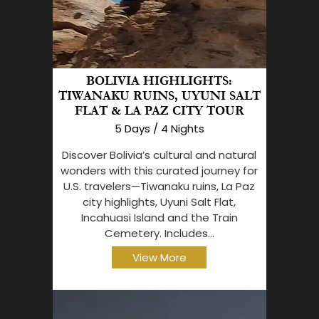
BOLIVIA HIGHLIGHTS:
TIWANAKU RUINS, UYUNI SALT
FLAT & LA PAZ CITY TOUR
5 Days / 4 Nights
Discover Bolivia’s cultural and natural
wonders with this curated journey for
U.S. travelers—Tiwanaku ruins, La Paz
city highlights, Uyuni Salt Flat,
Incahuasi Island and the Train
Cemetery. Includes...
View More