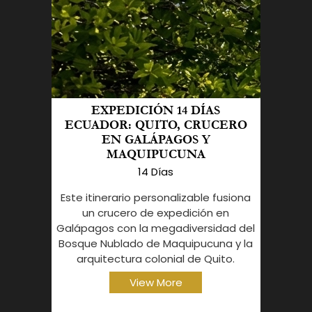
EXPEDICIÓN 14 DÍAS
ECUADOR: QUITO, CRUCERO
EN GALÁPAGOS Y
MAQUIPUCUNA
14 Días
Este itinerario personalizable fusiona
un crucero de expedición en
Galápagos con la megadiversidad del
Bosque Nublado de Maquipucuna y la
arquitectura colonial de Quito.
View More