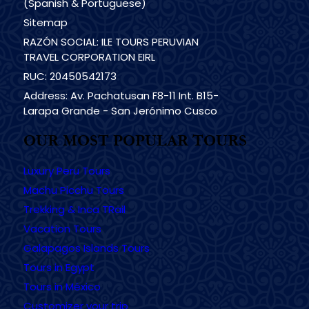
(Spanish & Portuguese)
Sitemap
RAZÓN SOCIAL: ILE TOURS PERUVIAN
TRAVEL CORPORATION EIRL
RUC: 20450542173
Address: Av. Pachatusan F8-11 Int. B15-
Larapa Grande - San Jerónimo Cusco
OUR MOST POPULAR TOURS
Luxury Peru Tours
Machu Picchu Tours
Trekking & Inca TRail
Vacation Tours
Galapagos Islands Tours
Tours in Egypt
Tours in México
Customizer your trip