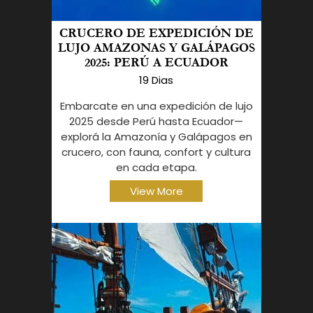
CRUCERO DE EXPEDICIÓN DE
LUJO AMAZONAS Y GALÁPAGOS
2025: PERÚ A ECUADOR
19 Dias
Embarcate en una expedición de lujo
2025 desde Perú hasta Ecuador—
explorá la Amazonía y Galápagos en
crucero, con fauna, confort y cultura
en cada etapa.
View More