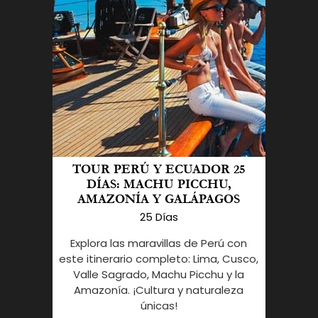
TOUR PERÚ Y ECUADOR 25
DÍAS: MACHU PICCHU,
AMAZONÍA Y GALÁPAGOS
25 Días
Explora las maravillas de Perú con
este itinerario completo: Lima, Cusco,
Valle Sagrado, Machu Picchu y la
Amazonía. ¡Cultura y naturaleza
únicas!