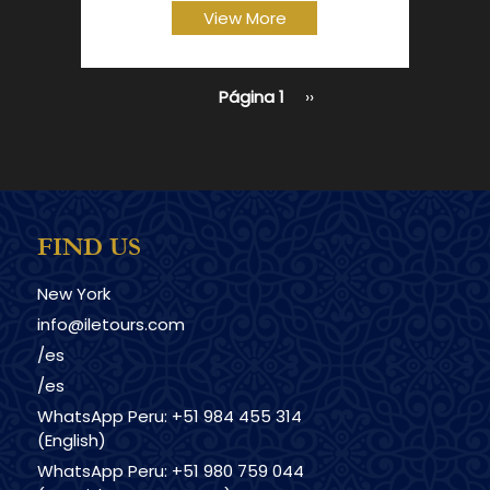
View More
Página 1
Siguiente
››
Paginación
página
FIND US
New York
info@iletours.com
/es
/es
WhatsApp Peru: +51 984 455 314
(English)
WhatsApp Peru: +51 980 759 044