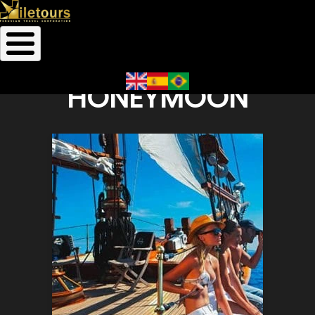
Inicio
Honeymoon
Ruta
de
HONEYMOON
navegación