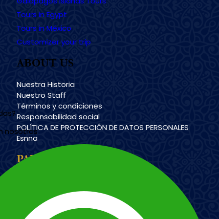
Galapagos Islands Tours
Tours in Egypt
Tours in México
Customizer your trip
ABOUT US
Nuestra Historia
Nuestro Staff
Términos y condiciones
udas?
Responsabilidad social
POLÍTICA DE PROTECCIÓN DE DATOS PERSONALES
n nosotros
Esnna
PAYMENT METHODS