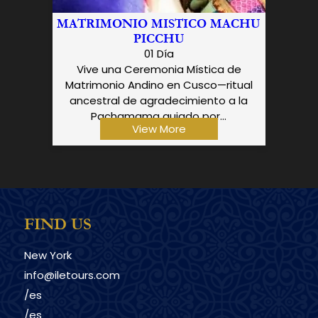
MATRIMONIO MISTICO MACHU
PICCHU
01 Día
Vive una Ceremonia Mística de
Matrimonio Andino en Cusco—ritual
ancestral de agradecimiento a la
Pachamama guiado por...
View More
FIND US
New York
info@iletours.com
/es
/es