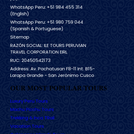
WhatsApp Peru: +51 984 455 314
(English)
WhatsApp Peru: +51 980 759 044
(Spanish & Portuguese)
Sitemap
RAZÓN SOCIAL: ILE TOURS PERUVIAN
TRAVEL CORPORATION EIRL
RUC: 20450542173
Address: Av. Pachatusan F8-11 Int. B15-
Larapa Grande - San Jerónimo Cusco
OUR MOST POPULAR TOURS
Luxury Peru Tours
Machu Picchu Tours
Trekking & Inca TRail
Vacation Tours