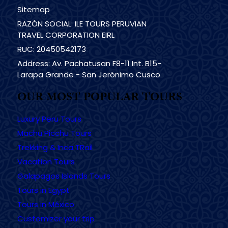
Sitemap
RAZÓN SOCIAL: ILE TOURS PERUVIAN
TRAVEL CORPORATION EIRL
RUC: 20450542173
Address: Av. Pachatusan F8-11 Int. B15-
Larapa Grande - San Jerónimo Cusco
OUR MOST POPULAR TOURS
Luxury Peru Tours
Machu Picchu Tours
Trekking & Inca TRail
Vacation Tours
Galapagos Islands Tours
Tours in Egypt
Tours in México
Customizer your trip