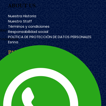
ABOUT US
Nuestra Historia
Nuestro Staff
Términos y condiciones
udas?
Responsabilidad social
POLÍTICA DE PROTECCIÓN DE DATOS PERSONALES
n nosotros
Esnna
PAYMENT METHODS
Imagen
Imagen