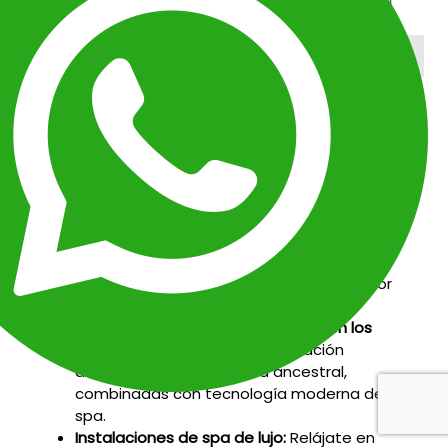
RETIROS DE SPA DE ALTA GAMA CON
TRADICIONES CURATIVAS ANDINAS
Sabiduría tradicional y lujo moderno
Los retiros de spa más lujosos de Perú combinan
instalaciones de clase mundial con rituales de
bienestar andinos de larga tradición. Permite que
técnicas ancestrales restauren tu equilibrio y
vitalidad en escenarios verdaderamente
majestuosos.
Baños de hojas de coca y flores:
Purifica y
energiza tu cuerpo en rituales guiados por
curanderos tradicionales.
Masajes y hidroterapia inspirados en los
incas:
Disfruta técnicas de sanación
arraigadas en la sabiduría ancestral,
combinadas con tecnología moderna de
spa.
Instalaciones de spa de lujo:
Relájate en