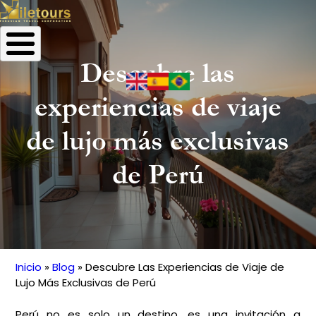
Descubre las
experiencias de viaje
de lujo más exclusivas
de Perú
Inicio
Blog
Descubre Las Experiencias de Viaje de
Ruta
Lujo Más Exclusivas de Perú
de
Perú no es solo un destino, es una invitación a