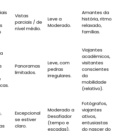
iais
Amantes da
Vistas
Leve a
história, ritmo
parciais / de
os
Moderado.
relaxado,
nível médio.
s
famílias.
Viajantes
da
acadêmicos,
Leve, com
visitantes
a
Panoramas
pedras
conscientes
limitados.
irregulares.
da
e
mobilidade
cas.
(relativo).
Fotógrafos,
Moderado a
viajantes
,
Excepcional
Desafiador
ativos,
se estiver
(tempo e
entusiastas
as
claro.
escadas).
do nascer do