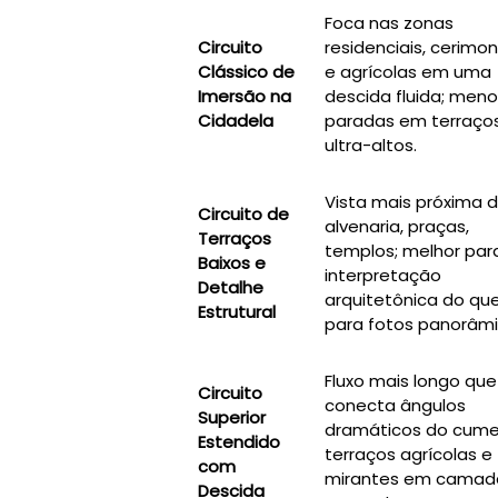
Foca nas zonas
Circuito
residenciais, cerimon
Clássico de
e agrícolas em uma
Imersão na
descida fluida; men
Cidadela
paradas em terraço
ultra-altos.
Vista mais próxima 
Circuito de
alvenaria, praças,
Terraços
templos; melhor par
Baixos e
interpretação
Detalhe
arquitetônica do qu
Estrutural
para fotos panorâmi
Fluxo mais longo que
Circuito
conecta ângulos
Superior
dramáticos do cume
Estendido
terraços agrícolas e
com
mirantes em camad
Descida