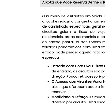
A Rota que Você Reserva Define a 
O número de visitantes em Machu P
o local e reduzir o congestioname
de caminhada específicas, geralme
circuitos guiam o fluxo de viaj
residenciais, áreas cerimoniais e 
de cartão-postal, outros focam 
terraços panorâmicos com uma exp
errado, pode perder aquela foto i
esperava.
Entrada com Hora Fixa + Fluxo 
de entrada; os circuitos são
direção. Pouco retrocesso é p
O Acesso aos Mirantes Varia:
N
altos que oferecem aquela fo
reservar.
Mobilidade e Esforço:
As mudan
diferem por circuito. Uma esc