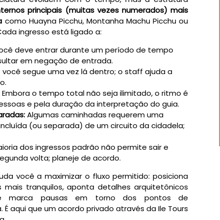
 internos principais (muitas vezes numerados) mais
a
como Huayna Picchu, Montanha Machu Picchu ou
ada ingresso está ligado a:
cê deve entrar durante um período de tempo
sultar em negação de entrada.
você segue uma vez lá dentro; o staff ajuda a
o.
:
Embora o tempo total não seja ilimitado, o ritmo é
essoas e pela duração da interpretação do guia.
aradas:
Algumas caminhadas requerem uma
incluída (ou separada) de um circuito da cidadela;
ioria dos ingressos padrão não permite sair e
gunda volta; planeje de acordo.
uda você a maximizar o fluxo permitido: posiciona
mais tranquilos, aponta detalhes arquitetônicos
e marca pausas em torno dos pontos de
 É aqui que um acordo privado através da Ile Tours
a.