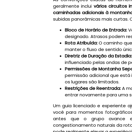
geralmente inclui
vários circuitos
caminhadas adicionais à montanh
subidas panorâmicas mais curtas. C
Bloco de Horário de Entrada:
Vo
designado. Atrasos podem re
Rota Atribuída:
O caminho que 
manter o fluxo de sentido únic
Diretriz de Duração da Estadia
influenciado pelas ondas de p
Permissões de Montanha Sep
permissão adicional que está 
os lugares são limitados.
Restrições de Reentrada:
A ma
entrar novamente para uma se
Um guia licenciado e experiente aj
você para momentos fotográficos 
antes que o grupo avance 
congestionamento naturais da rota.
pode realmente elevar a experiênci