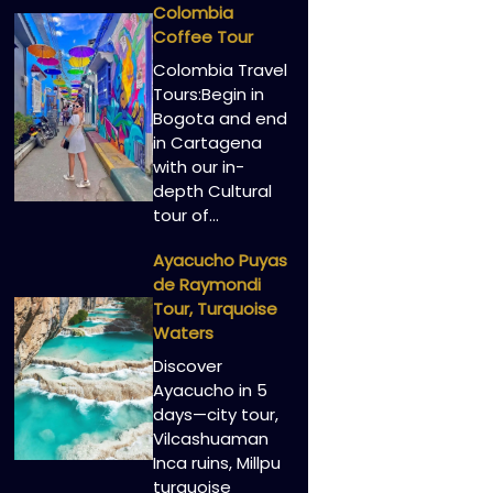
Colombia
Coffee Tour
Colombia Travel
Tours:Begin in
Bogota and end
in Cartagena
with our in-
depth Cultural
tour of…
Ayacucho Puyas
de Raymondi
Tour, Turquoise
Waters
Discover
Ayacucho in 5
days—city tour,
Vilcashuaman
Inca ruins, Millpu
turquoise