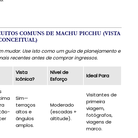
CUITOS COMUNS DE MACHU PICCHU (VISTA
CONCEITUAL)
 mudar. Use isto como um guia de planejamento e
ais recentes antes de comprar ingressos.
Vista
Nível de
Ideal Para
Icônica?
Esforço
s
Visitantes de
acima
Sim—
primeira
ra
terraços
Moderado
viagem,
tão-
altos e
(escadas +
fotógrafos,
cer
ângulos
altitude).
viagens de
amplos.
marco.