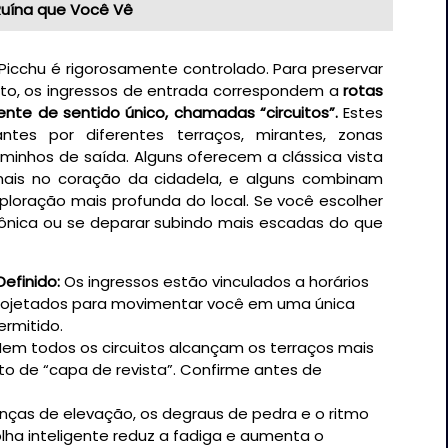
Ruína que Você Vê
icchu é rigorosamente controlado. Para preservar
nto, os ingressos de entrada correspondem a
rotas
nte de sentido único, chamadas “circuitos”.
Estes
antes por diferentes terraços, mirantes, zonas
caminhos de saída. Alguns oferecem a clássica vista
mais no coração da cidadela, e alguns combinam
loração mais profunda do local. Se você escolher
cônica ou se deparar subindo mais escadas do que
Definido:
Os ingressos estão vinculados a horários
 projetados para movimentar você em uma única
ermitido.
em todos os circuitos alcançam os terraços mais
to de “capa de revista”. Confirme antes de
ças de elevação, os degraus de pedra e o ritmo
olha inteligente reduz a fadiga e aumenta o