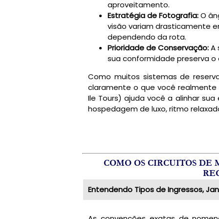
aproveitamento.
Estratégia de Fotografia:
O âng
visão variam drasticamente e
dependendo da rota.
Prioridade de Conservação:
A 
sua conformidade preserva o 
Como muitos sistemas de reserva 
claramente o que você realmente i
Ile Tours) ajuda você a alinhar su
hospedagem de luxo, ritmo relaxad
COMO OS CIRCUITOS DE
RE
Entendendo Tipos de Ingressos, Jan
As convenções exatas de nomenc