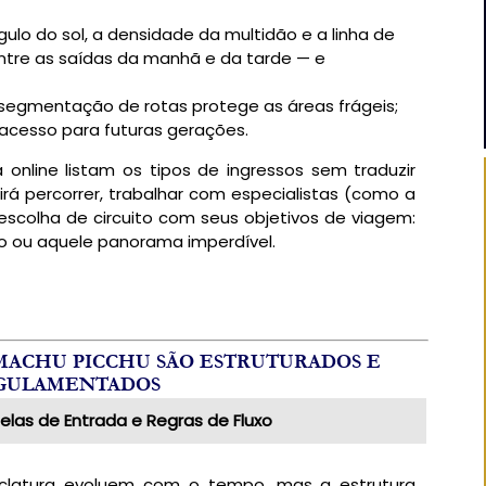
ulo do sol, a densidade da multidão e a linha de
ntre as saídas da manhã e da tarde — e
segmentação de rotas protege as áreas frágeis;
acesso para futuras gerações.
online listam os tipos de ingressos sem traduzir
rá percorrer, trabalhar com especialistas (como a
a escolha de circuito com seus objetivos de viagem:
o ou aquele panorama imperdível.
 MACHU PICCHU SÃO ESTRUTURADOS E
GULAMENTADOS
elas de Entrada e Regras de Fluxo
latura evoluem com o tempo, mas a estrutura