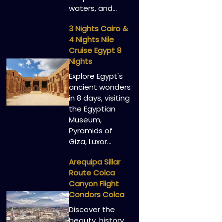
waters, and…
3 Nights Cairo &
4 Nights Nile
Cruise Egypt 8
Nights
Explore Egypt's
ancient wonders
in 8 days, visiting
the Egyptian
Museum,
Pyramids of
Giza, Luxor…
Arequipa Sillar
Route Colca
Canyon Flight
Condors Colca
Discover the
beauty, history,