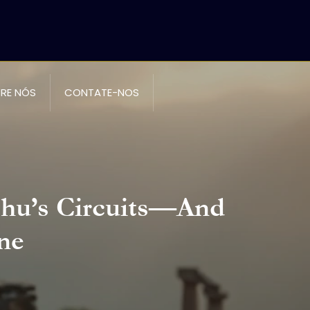
RE NÓS
CONTATE-NOS
chu’s Circuits—And
ne