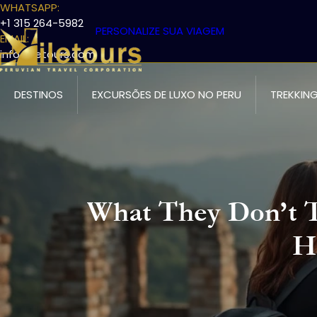
WHATSAPP:
+1 315 264-5982
PERSONALIZE SUA VIAGEM
EMAIL:
info@iletours.com
DESTINOS
EXCURSÕES DE LUXO NO PERU
TREKKING
What They Don’t T
H