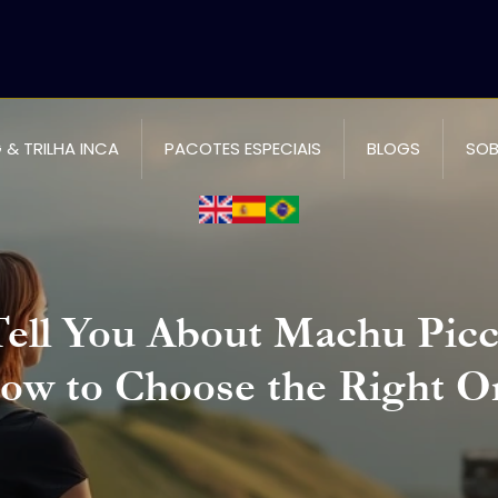
 & TRILHA INCA
PACOTES ESPECIAIS
BLOGS
SOB
ell You About Machu Pic
ow to Choose the Right O