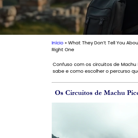
Início
What They Don’t Tell You Abo
Trilha
Right One
de
Confuso com os circuitos de Machu 
navegação
sabe e como escolher o percurso qu
Os Circuitos de Machu Pic