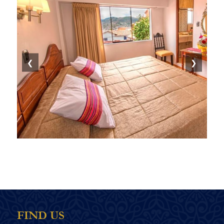
❮
❯
FIND US