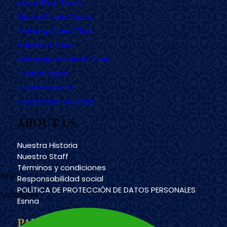
Luxury Peru Tours
Machu Picchu Tours
Trekking & Inca TRail
Vacation Tours
Galapagos Islands Tours
Tours in Egypt
Tours in México
Customizer your trip
ABOUT US
Nuestra Historia
Nuestro Staff
Términos y condiciones
udas?
Responsabilidad social
POLÍTICA DE PROTECCIÓN DE DATOS PERSONALES
n nosotros
Esnna
PAYMENT METHODS