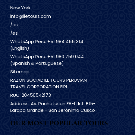
New York
info@iletours.com
/es
/es
WhatsApp Peru: +51 984 455 314
(English)
WhatsApp Peru: +51 980 759 044
(Spanish & Portuguese)
Sitemap
RAZÓN SOCIAL: ILE TOURS PERUVIAN
TRAVEL CORPORATION EIRL
RUC: 20450542173
Address: Av. Pachatusan F8-11 Int. B15-
Larapa Grande - San Jerónimo Cusco
OUR MOST POPULAR TOURS