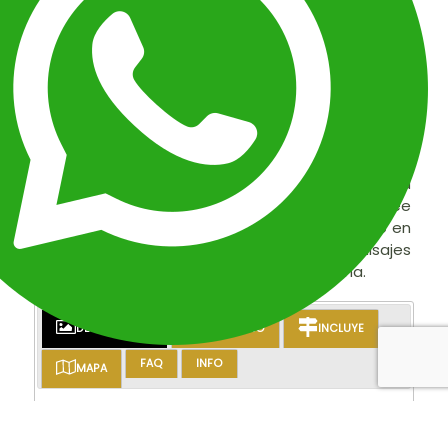
2026
. Este viaje de nueve días combina
descubrimiento cultural, historia antigua, la
galardonada gastronomía peruana y una
logística impecable, diseñado especialmente
para familias que buscan una escapada festiva
inolvidable. Explore las vibrantes calles de Lima,
maravíllese con las maravillas incas en Cusco y el
Valle Sagrado, y viva la magia de Machu Picchu,
todo con transporte privado, hoteles de alta
gama seleccionados y guías expertos. Cree
recuerdos para toda la vida en un destino rico en
tradiciones festivas, impresionantes paisajes
montañosos y la cálida hospitalidad andina.
DESCRIPCIÓN
ITINERARIO
INCLUYE
FAQ
INFO
MAPA
RESUMEN