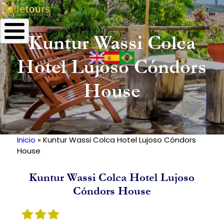
Kuntur Wassi Colca
Hotel Lujoso Cóndors
House
Inicio
Kuntur Wassi Colca Hotel Lujoso Cóndors
Ruta
House
de
navegación
Kuntur Wassi Colca Hotel Lujoso
Cóndors House