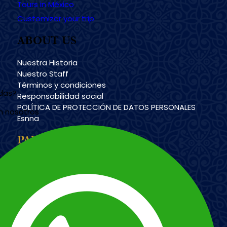
Tours in México
Customizer your trip
ABOUT US
Nuestra Historia
Nuestro Staff
Términos y condiciones
udas?
Responsabilidad social
POLÍTICA DE PROTECCIÓN DE DATOS PERSONALES
n nosotros
Esnna
PAYMENT METHODS
Imagen