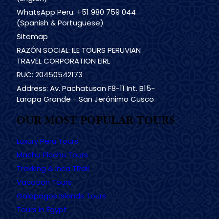
WhatsApp Peru: +51 980 759 044
(Spanish & Portuguese)
Sitemap
RAZÓN SOCIAL: ILE TOURS PERUVIAN
TRAVEL CORPORATION EIRL
RUC: 20450542173
Address: Av. Pachatusan F8-11 Int. B15-
Larapa Grande - San Jerónimo Cusco
OUR MOST POPULAR TOURS
Luxury Peru Tours
Machu Picchu Tours
Trekking & Inca TRail
Vacation Tours
Galapagos Islands Tours
Tours in Egypt