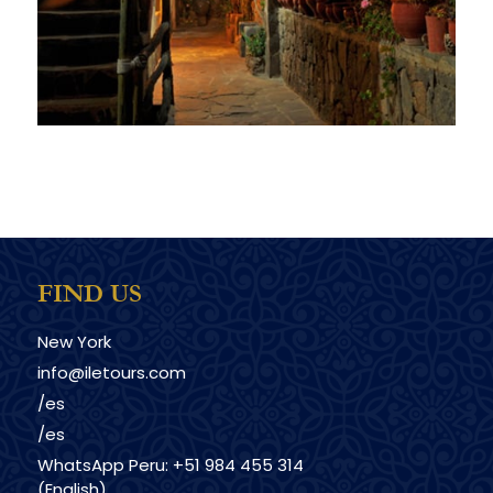
FIND US
New York
info@iletours.com
/es
/es
WhatsApp Peru: +51 984 455 314
(English)