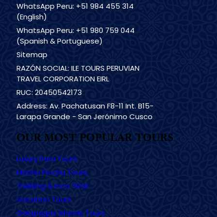
WhatsApp Peru: +51 984 455 314
(English)
WhatsApp Peru: +51 980 759 044
(Spanish & Portuguese)
Sitemap
RAZÓN SOCIAL: ILE TOURS PERUVIAN
TRAVEL CORPORATION EIRL
RUC: 20450542173
Address: Av. Pachatusan F8-11 Int. B15-
Larapa Grande - San Jerónimo Cusco
OUR MOST POPULAR TOURS
Luxury Peru Tours
Machu Picchu Tours
Trekking & Inca TRail
Vacation Tours
Galapagos Islands Tours