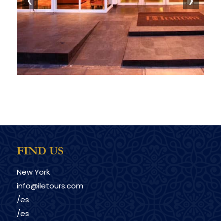
❮
❯
FIND US
New York
info@iletours.com
/es
/es