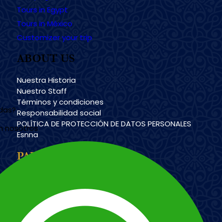
Tours in Egypt
Tours in México
Customizer your trip
ABOUT US
Nuestra Historia
Nuestro Staff
Términos y condiciones
udas?
Responsabilidad social
POLÍTICA DE PROTECCIÓN DE DATOS PERSONALES
n nosotros
Esnna
PAYMENT METHODS