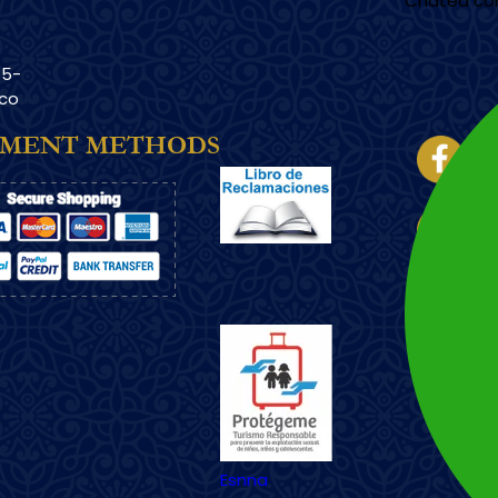
Chatea co
15-
sco
Imagen
YMENT METHODS
Imagen
Esnna