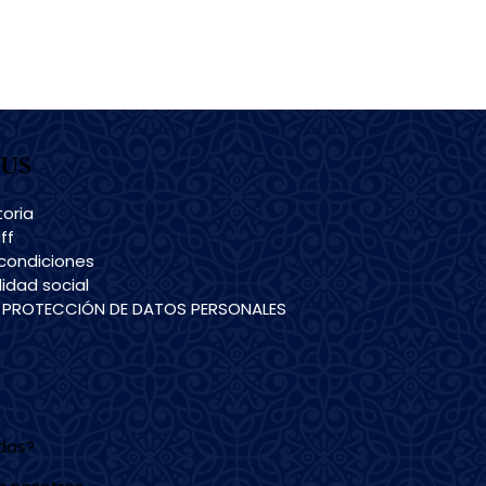
US
toria
ff
condiciones
idad social
E PROTECCIÓN DE DATOS PERSONALES
udas?