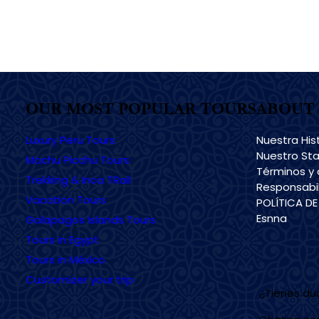
OUR MOST POPULAR TOURS
ABOUT 
Luxury Peru Tours
Nuestra His
Nuestro Sta
Machu Picchu Tours
Términos y 
Trekking & Inca TRail
Responsabil
Vacation Tours
POLÍTICA D
Esnna
Galapagos Islands Tours
Tours in Egypt
Tours in México
Customizer your trip
¿Tienes d