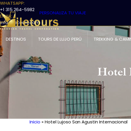
WHATSAPP:
+1 315 264-5982
PERSONALIZA TU VIAJE
EMAIL:
info@iletours.com
DESTINOS
TOURS DE LUJO PERÚ
TREKKING & CAMI
Hotel 
Inicio
Hotel Lujoso San Agustin Internacional
Ruta