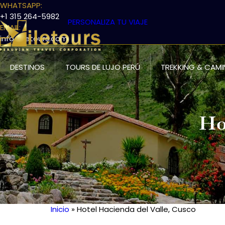
WHATSAPP:
+1 315 264-5982
PERSONALIZA TU VIAJE
EMAIL:
info@iletours.com
DESTINOS
TOURS DE LUJO PERÚ
TREKKING & CAMI
Ho
Inicio
Hotel Hacienda del Valle, Cusco
Ruta