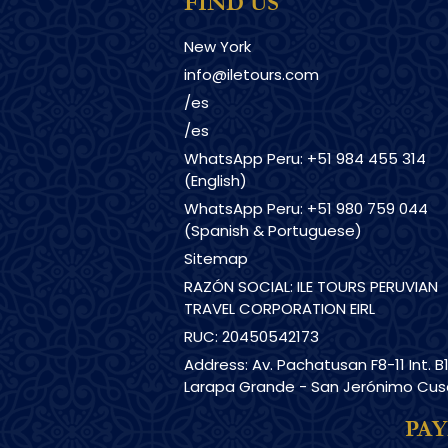
FIND US
New York
info@iletours.com
/es
/es
WhatsApp Peru: +51 984 455 314
(English)
WhatsApp Peru: +51 980 759 044
(Spanish & Portuguese)
Sitemap
RAZÓN SOCIAL: ILE TOURS PERUVIAN
TRAVEL CORPORATION EIRL
RUC: 20450542173
Address: Av. Pachatusan F8-11 Int. B
Larapa Grande - San Jerónimo Cu
PA