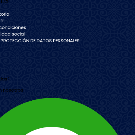
US
toria
ff
condiciones
idad social
E PROTECCIÓN DE DATOS PERSONALES
udas?
n nosotros