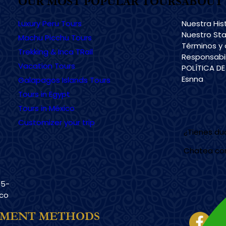
OUR MOST POPULAR TOURS
ABOUT 
Luxury Peru Tours
Nuestra His
Nuestro Sta
Machu Picchu Tours
Términos y 
Trekking & Inca TRail
Responsabil
Vacation Tours
POLÍTICA D
Esnna
Galapagos Islands Tours
Tours in Egypt
Tours in México
Customizer your trip
¿Tienes d
Chatea co
15-
sco
Imagen
YMENT METHODS