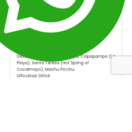
FAQ
MAPA
DESCRIPCIÓN
Ubicación: Peru
Duración: 05 Días
Tipo: Caminatas & Aventura Tours
Destinos: Cusco, Soraypampa, Colpapampa (La
Playa), Santa Teresa (Hot Spring of
Cocalmayo), Machu Picchu.
Dificultad: Difícil
Camino Inca – Salkantay trek – Machu Picchu
Tours 05 Días
Esta alternativa de circuito turístico permite al
visitante una experiencia increíble a través de
la caminata a la sagrada montaña de
Salkantay (6,720 m.s.n.m) una de las más
impresionantes en los andes Perúanos,