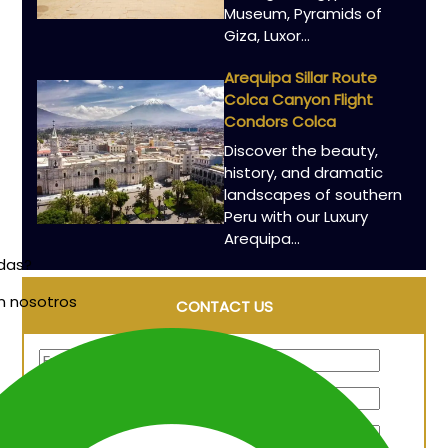
Museum, Pyramids of
Giza, Luxor...
Arequipa Sillar Route
Colca Canyon Flight
Condors Colca
Discover the beauty,
history, and dramatic
landscapes of southern
Peru with our Luxury
Arequipa...
udas?
n nosotros
CONTACT US