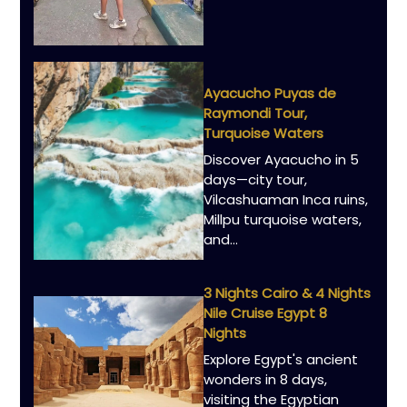
Ayacucho Puyas de
Raymondi Tour,
Turquoise Waters
Discover Ayacucho in 5
days—city tour,
Vilcashuaman Inca ruins,
Millpu turquoise waters,
and...
3 Nights Cairo & 4 Nights
Nile Cruise Egypt 8
Nights
Explore Egypt's ancient
wonders in 8 days,
visiting the Egyptian