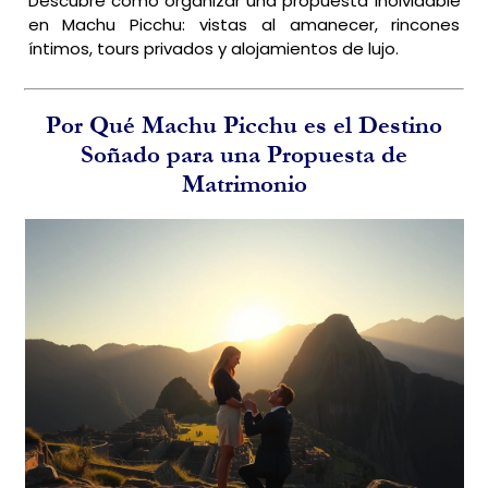
Descubre cómo organizar una propuesta inolvidable
navegación
en Machu Picchu: vistas al amanecer, rincones
íntimos, tours privados y alojamientos de lujo.
Por Qué Machu Picchu es el Destino
Soñado para una Propuesta de
Matrimonio