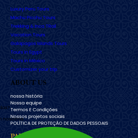
Luxury Peru Tours
Machu Picchu Tours
Trekking & Inca TRail
Vacation Tours
Galapagos Islands Tours
Tours in Egypt
Tours in México
Customizer your trip
ABOUT US
nossa história
Nossa equipe
udas?
Termos E Condições
Nossos projetos sociais
n nosotros
POLÍTICA DE PROTEÇÃO DE DADOS PESSOAIS
PAYMENT METHODS