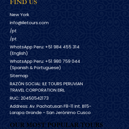
FIND US
New York
info@iletours.com
/pt
/pt
WhatsApp Peru: +51 984 455 314
(English)
WhatsApp Peru: +51 980 759 044
(Spanish & Portuguese)
Sitemap
RAZÓN SOCIAL: ILE TOURS PERUVIAN
TRAVEL CORPORATION EIRL
RUC: 20450542173
Address: Av. Pachatusan F8-11 Int. B15-
Larapa Grande - San Jerónimo Cusco
OUR MOST POPULAR TOURS