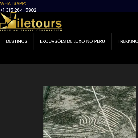
WHATSAPP:
+1 315 264-5982
PERSONALIZE SUA VIAGEM
EMAIL:
info@iletours.com
DESTINOS
EXCURSÕES DE LUXO NO PERU
TREKKING
Início
Paracas
Trilha
de
navegação