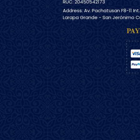
RUC: 20450542173
Address: Av. Pachatusan F8-11 Int
Larapa Grande - San Jerónimo 
PA