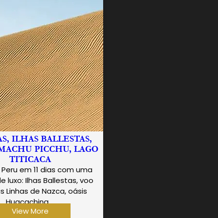
S, ILHAS BALLESTAS,
MACHU PICCHU, LAGO
TITICACA
o Peru em 11 dias com uma
e luxo: Ilhas Ballestas, voo
s Linhas de Nazca, oásis
Huacachina,…
View More