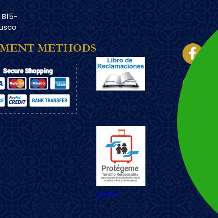
. B15-
Cusco
Imagem
YMENT METHODS
Imagem
Esnna