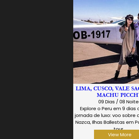
LIMA, CUSCO, VALE S
MACHU PICC
09 Dias / 08 Noit
Explore o Peru em 9 dia
jornada de luxo: voo sobre 
Nazca, Ilhas Ballestas em P
tour…
View More