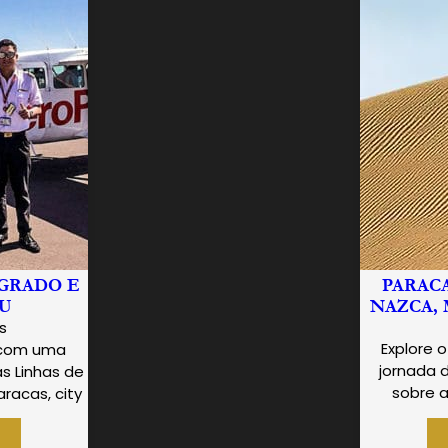
AGRADO E
PARACA
HU
NAZCA, 
es
Explore 
s com uma
jornada d
as Linhas de
sobre a
aracas, city