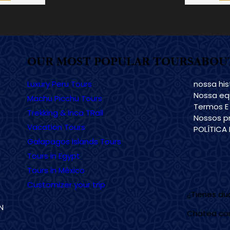
OUR MOST POPULAR TOURS
ABOU
Luxury Peru Tours
nossa his
Nossa eq
Machu Picchu Tours
Termos E
Trekking & Inca TRail
Nossos pr
Vacation Tours
POLÍTICA
Galapagos Islands Tours
Tours in Egypt
Tours in México
Customizer your trip
¿Tienes d
N
Chatea co