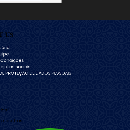
T US
tória
uipe
 Condições
ojetos sociais
 DE PROTEÇÃO DE DADOS PESSOAIS
udas?
n nosotros