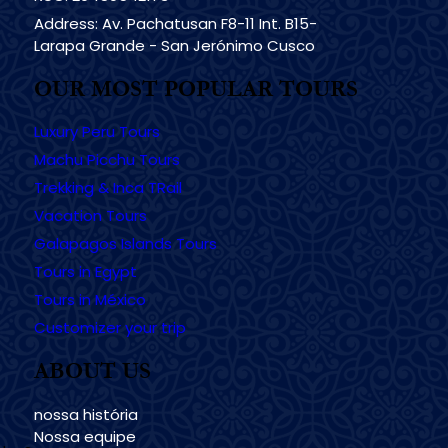
Address: Av. Pachatusan F8-11 Int. B15-
Larapa Grande - San Jerónimo Cusco
OUR MOST POPULAR TOURS
Luxury Peru Tours
Machu Picchu Tours
Trekking & Inca TRail
Vacation Tours
Galapagos Islands Tours
Tours in Egypt
Tours in México
Customizer your trip
ABOUT US
nossa história
Nossa equipe