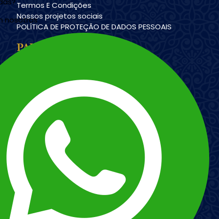
udas?
Termos E Condições
Nossos projetos sociais
n nosotros
POLÍTICA DE PROTEÇÃO DE DADOS PESSOAIS
PAYMENT METHODS
Imagem
Imagem
Esnna