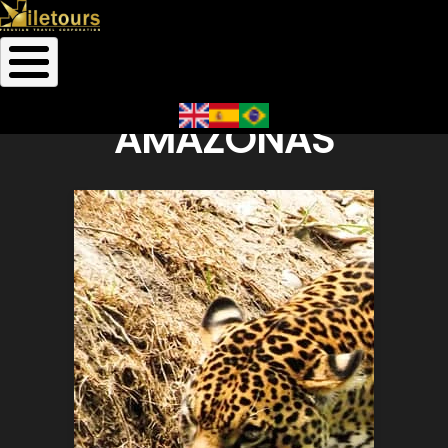
Início
Amazonas
Trilha
de
AMAZONAS
navegação