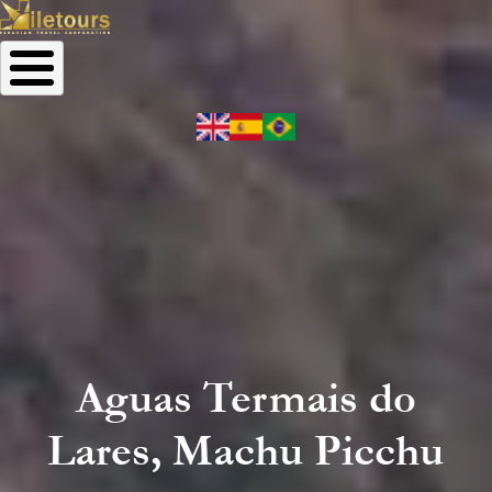
Aguas Termais do
Lares, Machu Picchu