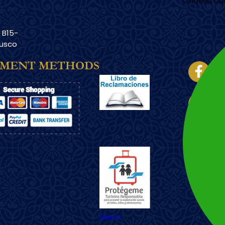
Chatea co
. B15-
Cusco
Imagem
YMENT METHODS
Imagem
Esnna