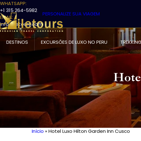
WHATSAPP:
+1 315 264-5982
PERSONALIZE SUA VIAGEM
EMAIL:
info@iletours.com
DESTINOS
EXCURSÕES DE LUXO NO PERU
TREKKING
Hote
Início
Hotel Luxo Hilton Garden Inn Cusco
Trilha