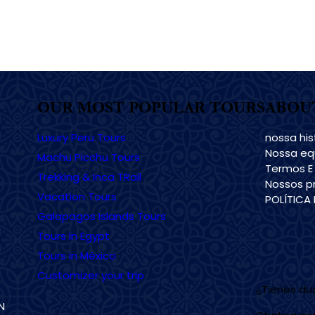
OUR MOST POPULAR TOURS
ABOU
Luxury Peru Tours
nossa his
Nossa eq
Machu Picchu Tours
Termos E
Trekking & Inca TRail
Nossos pr
Vacation Tours
POLÍTICA
Galapagos Islands Tours
Tours in Egypt
Tours in México
Customizer your trip
¿Tienes d
N