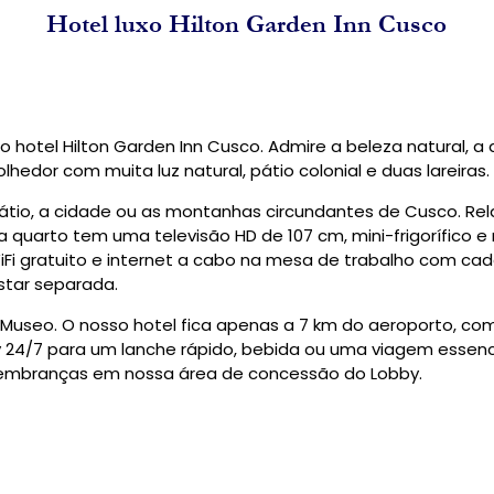
Hotel luxo Hilton Garden Inn Cusco
o hotel Hilton Garden Inn Cusco. Admire a beleza natural, a a
hedor com muita luz natural, pátio colonial e duas lareiras.
pátio, a cidade ou as montanhas circundantes de Cusco. R
quarto tem uma televisão HD de 107 cm, mini-frigorífico 
iFi gratuito e internet a cabo na mesa de trabalho com cad
tar separada.
Museo. O nosso hotel fica apenas a 7 km do aeroporto, com
ry 24/7 para um lanche rápido, bebida ou uma viagem essenci
lembranças em nossa área de concessão do Lobby.