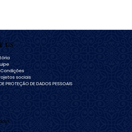
T US
tória
uipe
 Condições
ojetos sociais
 DE PROTEÇÃO DE DADOS PESSOAIS
udas?