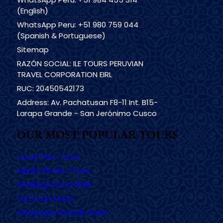
(English)
WhatsApp Peru: +51 980 759 044
(Spanish & Portuguese)
Sitemap
RAZÓN SOCIAL: ILE TOURS PERUVIAN
TRAVEL CORPORATION EIRL
RUC: 20450542173
Address: Av. Pachatusan F8-11 Int. B15-
Larapa Grande - San Jerónimo Cusco
OUR MOST POPULAR TOURS
Luxury Peru Tours
Machu Picchu Tours
Trekking & Inca TRail
Vacation Tours
Galapagos Islands Tours