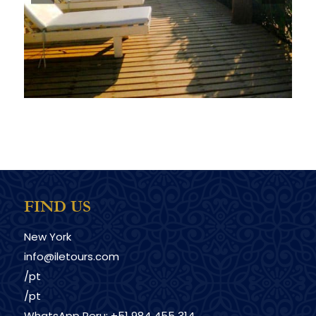
FIND US
New York
info@iletours.com
/pt
/pt
WhatsApp Peru: +51 984 455 314