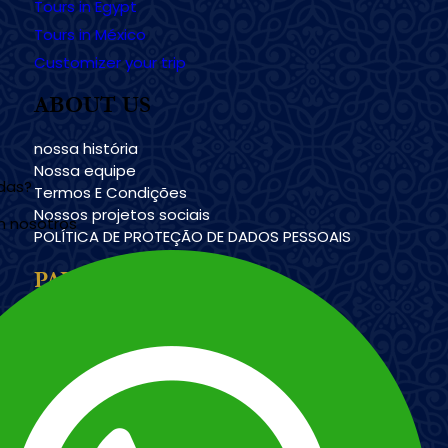
Tours in Egypt
Tours in México
Customizer your trip
ABOUT US
nossa história
Nossa equipe
udas?
Termos E Condições
Nossos projetos sociais
n nosotros
POLÍTICA DE PROTEÇÃO DE DADOS PESSOAIS
PAYMENT METHODS
Imagem