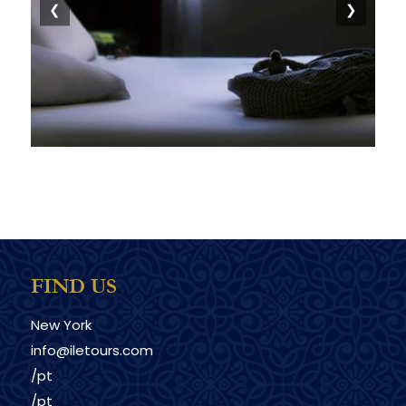
❮
❯
FIND US
New York
info@iletours.com
/pt
/pt