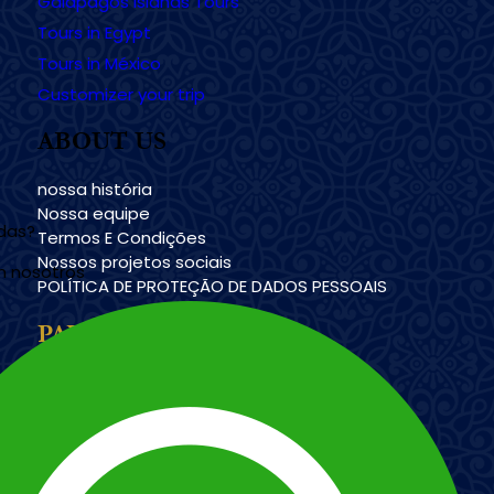
Galapagos Islands Tours
Tours in Egypt
Tours in México
Customizer your trip
ABOUT US
nossa história
Nossa equipe
udas?
Termos E Condições
Nossos projetos sociais
n nosotros
POLÍTICA DE PROTEÇÃO DE DADOS PESSOAIS
PAYMENT METHODS