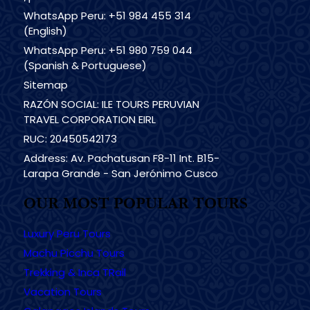
WhatsApp Peru: +51 984 455 314
(English)
WhatsApp Peru: +51 980 759 044
(Spanish & Portuguese)
Sitemap
RAZÓN SOCIAL: ILE TOURS PERUVIAN
TRAVEL CORPORATION EIRL
RUC: 20450542173
Address: Av. Pachatusan F8-11 Int. B15-
Larapa Grande - San Jerónimo Cusco
OUR MOST POPULAR TOURS
Luxury Peru Tours
Machu Picchu Tours
Trekking & Inca TRail
Vacation Tours