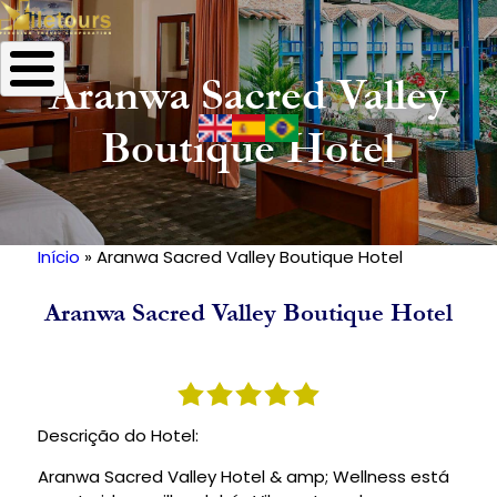
Aranwa Sacred Valley
Boutique Hotel
Início
Aranwa Sacred Valley Boutique Hotel
Trilha
de
Aranwa Sacred Valley Boutique Hotel
navegação
Descrição do Hotel:
Aranwa Sacred Valley Hotel & amp; Wellness está