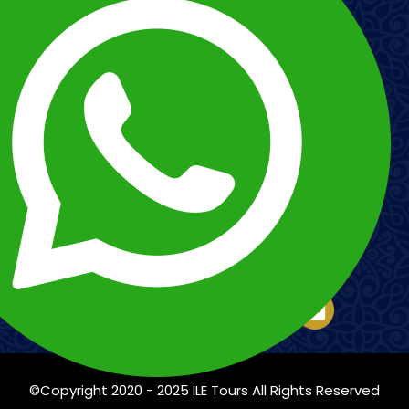
Imagem
Imagem
Esnna
©Copyright 2020 - 2025
ILE Tours
All Rights Reserved