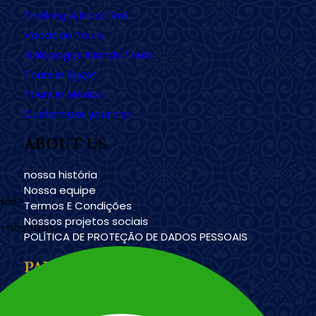
Trekking & Inca TRail
Vacation Tours
Galapagos Islands Tours
Tours in Egypt
Tours in México
Customizer your trip
ABOUT US
nossa história
Nossa equipe
udas?
Termos E Condições
Nossos projetos sociais
n nosotros
POLÍTICA DE PROTEÇÃO DE DADOS PESSOAIS
PAYMENT METHODS