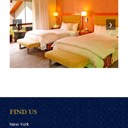
❮
❯
FIND US
New York