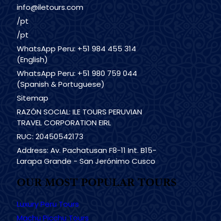
info@iletours.com
/pt
/pt
WhatsApp Peru: +51 984 455 314
(English)
WhatsApp Peru: +51 980 759 044
(Spanish & Portuguese)
Sitemap
RAZÓN SOCIAL: ILE TOURS PERUVIAN
TRAVEL CORPORATION EIRL
RUC: 20450542173
Address: Av. Pachatusan F8-11 Int. B15-
Larapa Grande - San Jerónimo Cusco
OUR MOST POPULAR TOURS
Luxury Peru Tours
Machu Picchu Tours