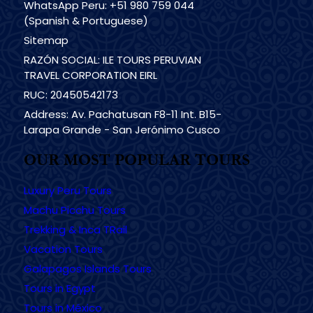
WhatsApp Peru: +51 980 759 044
(Spanish & Portuguese)
Sitemap
RAZÓN SOCIAL: ILE TOURS PERUVIAN
TRAVEL CORPORATION EIRL
RUC: 20450542173
Address: Av. Pachatusan F8-11 Int. B15-
Larapa Grande - San Jerónimo Cusco
OUR MOST POPULAR TOURS
Luxury Peru Tours
Machu Picchu Tours
Trekking & Inca TRail
Vacation Tours
Galapagos Islands Tours
Tours in Egypt
Tours in México