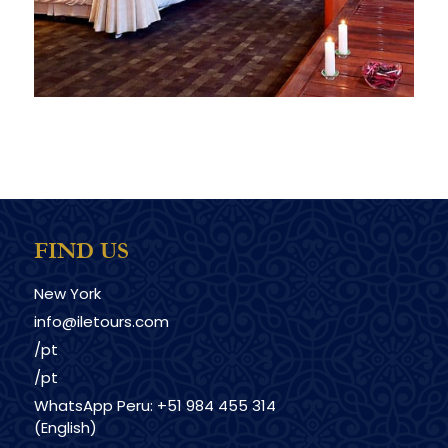
FIND US
New York
info@iletours.com
/pt
/pt
WhatsApp Peru: +51 984 455 314
(English)