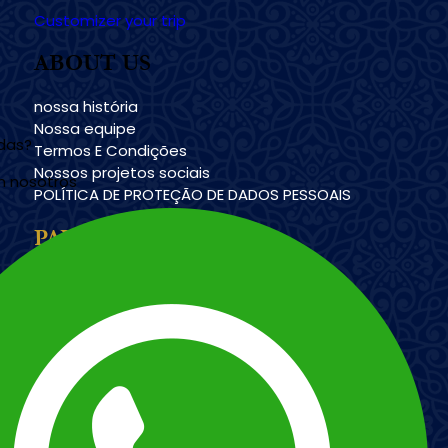
Customizer your trip
ABOUT US
nossa história
Nossa equipe
udas?
Termos E Condições
Nossos projetos sociais
n nosotros
POLÍTICA DE PROTEÇÃO DE DADOS PESSOAIS
PAYMENT METHODS
Imagem
Imagem