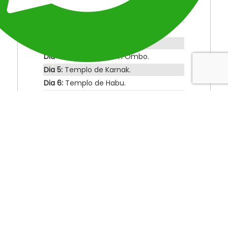
Dia 1:
Aeroporto Internacional do Cairo.
Dia 2:
Pirâmides de Gizé.
Dia 3:
Pedreiras de Granito.
Dia 4:
Templo de Kom Ombo.
Dia 5:
Templo de Karnak.
Dia 6:
Templo de Habu.
Dia 4:
Aeroporto Internacional do Cairo.